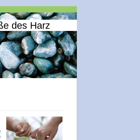
ße des Harz
2
,