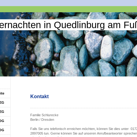
ernachten in Quedlinburg am Fu
ite
Kontakt
EG
 EG
Familie Schlurecke
Berlin / Dresden
OG
Falls Sie uns telefonisch erreichen möchten, können Sie dies unter 017
 OG
2897005 tun. Gerne können Sie auf unseren Anrufbeantworter sprechen